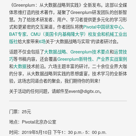
《Greenplum：从大数据战略到实践》全新发布。这部以全媒
体思维打造的技术著作，凝聚了Greenplum研发团队的创新智
慧。为了给技术研发者、用户、学习者提供更多元化的学习形
式和更紧密的交互渠道，作者团队将携
Pivotal中国研发中心、
BAT专家、CMU（美国卡内基梅隆大学）校友会和机械工业出
版社
给大家带来
6场
关于“大数据战略与实现”的读者研讨会。
话题不仅会包括了
大数据战略、Greenplum技术要点
和
运营技
巧
等书稿内容，还会覆盖
Greenplum新特性、产业界实战案例
和
大数据
技术前沿
。六场主题丰富的研讨，二十余位业界大咖
的分享，从大数据战略到实践的思想盛宴，技术学习的全新体
验，这场志同道合者的聚会，我们期待你的到来！
关于活动的任何问题，请邮件至event@digitx.cn。
门票：25元
地点：Pivotal北京办公室
时间：2019年5月10日 下午1：30 p.m.- 5：00 p.m.