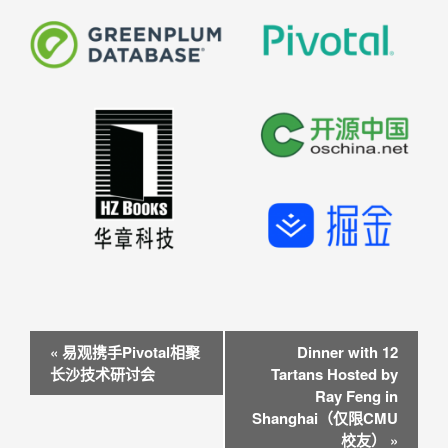
活
«
易观携手Pivotal相聚
Dinner with 12
动
长沙技术研讨会
Tartans Hosted by
N
Ray Feng in
a
Shanghai（仅限CMU
v
校友）
»