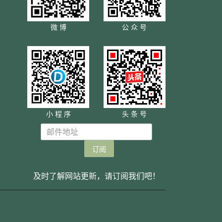
微 博
公 众 号
小 程 序
头 条 号
及时了解网站更新，请订阅我们吧！