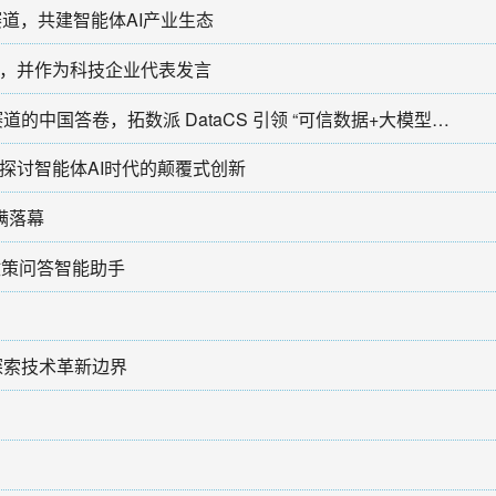
球赛道，共建智能体AI产业生态
，并作为科技企业代表发言
中国日报转载：千亿独角兽 Databricks 新赛道的中国答卷，拓数派 DataCS 引领 “可信数据+大模型AI” 新范式
探讨智能体AI时代的颠覆式创新
满落幕
的政策问答智能助手
探索技术革新边界