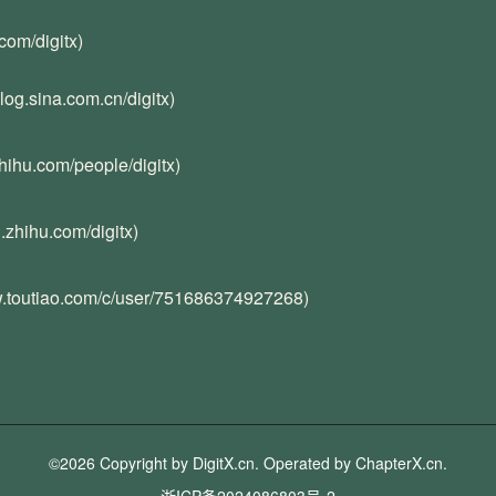
.com/digitx)
/blog.sina.com.cn/digitx)
hihu.com/people/digitx)
n.zhihu.com/digitx)
w.toutiao.com/c/user/751686374927268)
©2026 Copyright by DigitX.cn. Operated by
ChapterX.cn
.