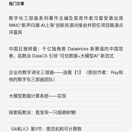
热门文章
数字化三部曲系列著作主编及首席作者冯雷受邀出席
WAIC“新声归潮·AI上海”创新资源对接会并担任项目路演点
评嘉宾
中国日报转载：千亿独角兽 Databricks 新赛道的中国答
卷，拓数派 DataCS 引领 “可信数据+大模型AI” 新范式
企业的数字进化三部曲——连载【1】（原创作者：Ray和
他的数字化三部曲团队）
大模型数据计算系统——实现
探索拓数派：竟发现一只超萌树懒!
《AI和人》第3节：图灵机和可计算数