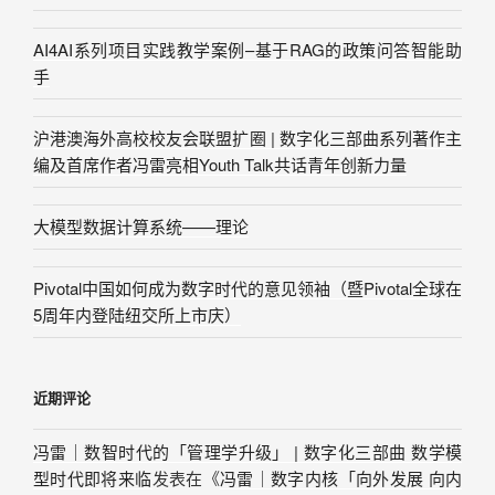
AI4AI系列项目实践教学案例–基于RAG的政策问答智能助
手
沪港澳海外高校校友会联盟扩圈 | 数字化三部曲系列著作主
编及首席作者冯雷亮相Youth Talk共话青年创新力量
大模型数据计算系统——理论
Pivotal中国如何成为数字时代的意见领袖（暨Pivotal全球在
5周年内登陆纽交所上市庆）
近期评论
冯雷｜数智时代的「管理学升级」 | 数字化三部曲 数学模
型时代即将来临
发表在《
冯雷｜数字内核「向外发展 向内