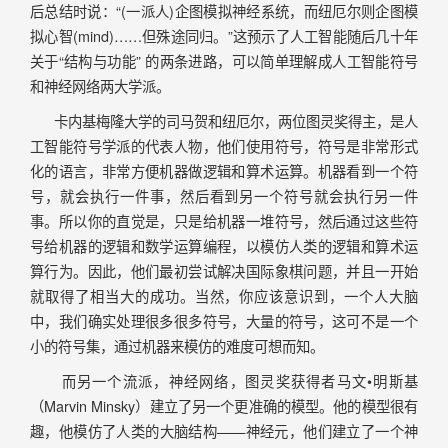
后总结时说：“(一派人)企图模拟神经系统，而纽厄尔则企图模
拟心智(mind)……但殊途同归。”这预示了人工智能随后几十年
关于“结构与功能” 的两条进路，可以简单理解成人工智能符号
和神经网络两大学派。
卡内基梅隆大学的司马贺和纽厄尔，两位图灵奖得主，是人
工智能符号学派的代表人物，他们使用符号，符号是非常形式
化的语言，非常方便机器做逻辑和算术运算。机器看到一个符
号，就会执行一件事，然后看到另一个符号就会执行另一件
事。所以你的直觉是，只是给机器一堆符号，然后通过这些符
号给机器的逻辑和数学运算编程，以模仿人类的逻辑和算术运
算行为。因此，他们最初尝试解决国际象棋问题，并且一开始
就取得了相当大的成功。当然，你应该意识到，一个人大脑
中，我们确实处理很多很多符号，大量的符号，这可不是一个
小的符号集，通过机器来模仿的难度可想而知。
而另一个流派，神经网络，图灵奖获得者马文•明斯基
（Marvin Minsky）建立了另一个更准确的模型。他的模型很有
趣，他模仿了人类的大脑结构——神经元，他们建立了一个神