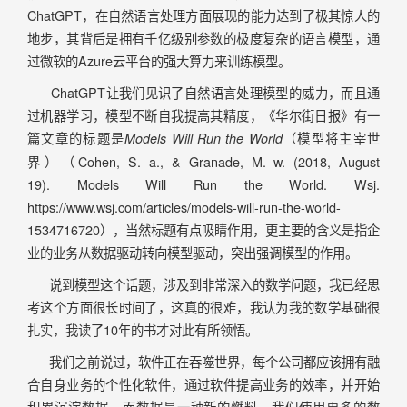
ChatGPT，在自然语言处理方面展现的能力达到了极其惊人的
地步，其背后是拥有千亿级别参数的极度复杂的语言模型，通
过微软的Azure云平台的强大算力来训练模型。
ChatGPT让我们见识了自然语言处理模型的威力，而且通
过机器学习，模型不断自我提高其精度，《华尔街日报》有一
篇文章的标题是
（模型将主宰世
Models Will Run the World
界）（Cohen, S. a., & Granade, M. w. (2018, August
19). Models Will Run the World. Wsj.
https://www.wsj.com/articles/models-will-run-the-world-
1534716720），当然标题有点吸睛作用，更主要的含义是指企
业的业务从数据驱动转向模型驱动，突出强调模型的作用。
说到模型这个话题，涉及到非常深入的数学问题，我已经思
考这个方面很长时间了，这真的很难，我认为我的数学基础很
扎实，我读了10年的书才对此有所领悟。
我们之前说过，软件正在吞噬世界，每个公司都应该拥有融
合自身业务的个性化软件，通过软件提高业务的效率，并开始
积累沉淀数据。而数据是一种新的燃料，我们使用更多的数