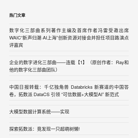
热门文章
数字化三部曲系列著作主编及首席作者冯雷受邀出席
WAIC“新声归潮·AI上海”创新资源对接会并担任项目路演点
评嘉宾
企业的数字进化三部曲——连载【1】（原创作者：Ray和
他的数字化三部曲团队）
中国日报转载：千亿独角兽 Databricks 新赛道的中国答
卷，拓数派 DataCS 引领 “可信数据+大模型AI” 新范式
大模型数据计算系统——实现
探索拓数派：竟发现一只超萌树懒!