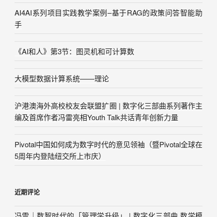
AI4AI系列项目实践教学案例–基于RAG的政策问答智能助
手
《AI和人》第3节：图灵机和可计算数
大模型数据计算系统——理论
沪港澳海外高校校友会联盟扩圈 | 数字化三部曲系列著作主
编及首席作者冯雷亮相Youth Talk共话青年创新力量
Pivotal中国如何成为数字时代的意见领袖（暨Pivotal全球在
5周年内登陆纽交所上市庆）
近期评论
冯雷｜数智时代的「管理学升级」 | 数字化三部曲 数学模