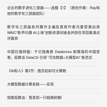
企业的数字进化三部曲——连载【1】（原创作者：Ray和
他的数字化三部曲团队）
数字化三部曲系列著作主编及首席作者冯雷受邀出席
WAIC“新声归潮·AI上海”创新资源对接会并担任项目路演点
评嘉宾
中国日报转载：千亿独角兽 Databricks 新赛道的中国答
卷，拓数派 DataCS 引领 “可信数据+大模型AI” 新范式
《AI和人》第3节：图灵机和可计算数
大模型数据计算系统——实现
探索拓数派：竟发现一只超萌树懒!