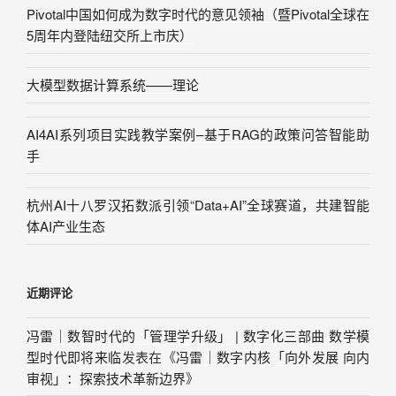
Pivotal中国如何成为数字时代的意见领袖（暨Pivotal全球在
5周年内登陆纽交所上市庆）
大模型数据计算系统——理论
AI4AI系列项目实践教学案例–基于RAG的政策问答智能助
手
杭州AI十八罗汉拓数派引领“Data+AI”全球赛道，共建智能
体AI产业生态
近期评论
冯雷｜数智时代的「管理学升级」 | 数字化三部曲 数学模
型时代即将来临
发表在《
冯雷｜数字内核「向外发展 向内
审视」：探索技术革新边界
》