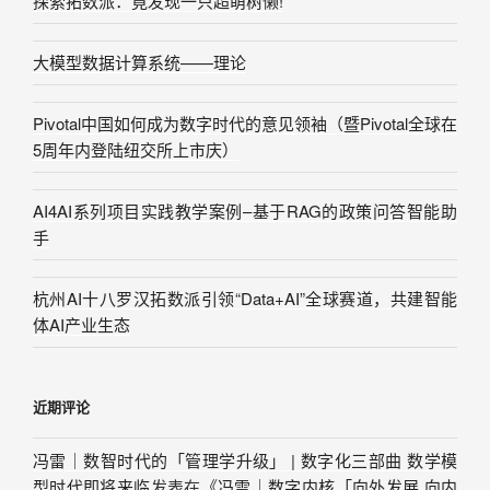
探索拓数派：竟发现一只超萌树懒!
大模型数据计算系统——理论
Pivotal中国如何成为数字时代的意见领袖（暨Pivotal全球在
5周年内登陆纽交所上市庆）
AI4AI系列项目实践教学案例–基于RAG的政策问答智能助
手
杭州AI十八罗汉拓数派引领“Data+AI”全球赛道，共建智能
体AI产业生态
近期评论
冯雷｜数智时代的「管理学升级」 | 数字化三部曲 数学模
型时代即将来临
发表在《
冯雷｜数字内核「向外发展 向内