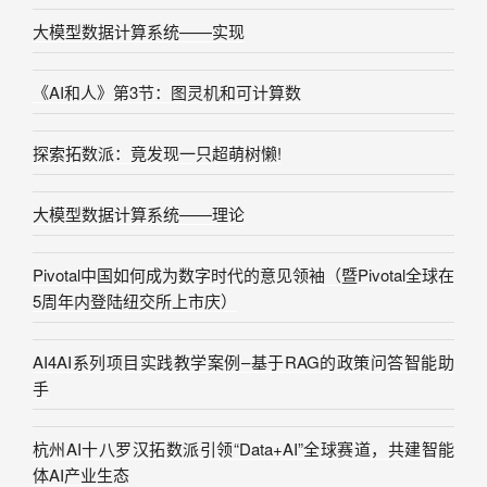
大模型数据计算系统——实现
《AI和人》第3节：图灵机和可计算数
探索拓数派：竟发现一只超萌树懒!
大模型数据计算系统——理论
Pivotal中国如何成为数字时代的意见领袖（暨Pivotal全球在
5周年内登陆纽交所上市庆）
AI4AI系列项目实践教学案例–基于RAG的政策问答智能助
手
杭州AI十八罗汉拓数派引领“Data+AI”全球赛道，共建智能
体AI产业生态